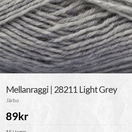
Mellanraggi | 28211 Light Grey
Järbo
89
kr
15 i lager