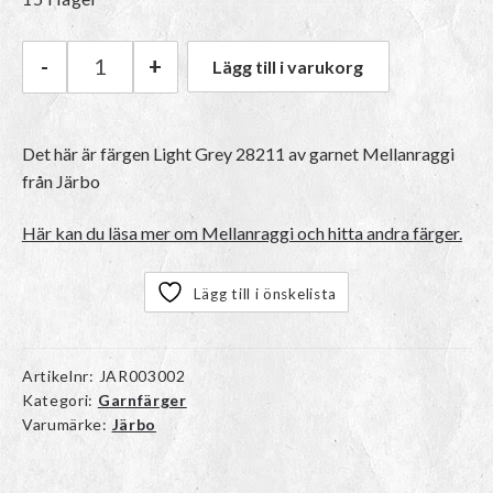
-
+
Lägg till i varukorg
Järbo Mellanraggi | 28211 Light Grey mängd
Det här är färgen
Light Grey 28211
av garnet
Mellanraggi
från Järbo
Här kan du läsa mer om Mellanraggi och hitta andra färger.
Lägg till i önskelista
Artikelnr:
JAR003002
Kategori:
Garnfärger
Varumärke:
Järbo