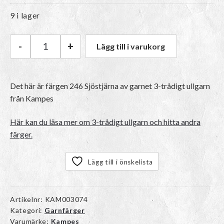
9 i lager
-
+
Lägg till i varukorg
Kampes 3-trådigt ullgarn | 246 Sjöstjärna mäng
Det här är färgen 246 Sjöstjärna av garnet
3-trådigt ullgarn
från Kampes
Här kan du läsa mer om 3-trådigt ullgarn och hitta andra
färger.
Lägg till i önskelista
Artikelnr:
KAM003074
Kategori:
Garnfärger
Varumärke:
Kampes