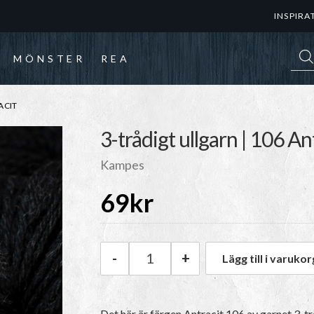
INSPIRA
Prod
MÖNSTER
REA
ACIT
3-trådigt ullgarn | 106 An
Kampes
69
kr
-
+
Lägg till i varukor
Kampes 3-trådigt ullgarn | 106
Det här är färgen
Antracit 106
av garnet
3-tr