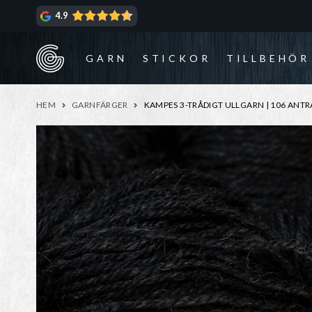
Hoppa
Hoppa
4.9
till
till
navigering
innehåll
GARN
STICKOR
TILLBEHÖR
HEM
GARNFÄRGER
KAMPES 3-TRÅDIGT ULLGARN | 106 ANTR