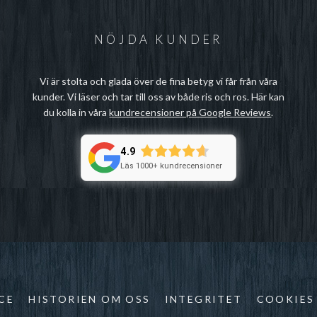
NÖJDA KUNDER
Vi är stolta och glada över de fina betyg vi får från våra
kunder. Vi läser och tar till oss av både ris och ros. Här kan
du kolla in våra
kundrecensioner på Google Reviews
.
4.9
Läs 1000+ kundrecensioner
CE
HISTORIEN OM OSS
INTEGRITET
COOKIES