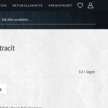
TION
RETUR ELLER BYTE
PRESENTKORT
uktsökning
tracit
12 i lager
g
 Antracit mängd
ådigt ullgarn
från Kampes