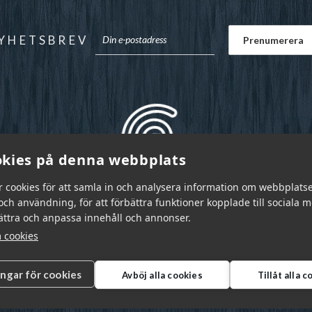
YHETSBREV
kies på denna webbplats
r cookies för att samla in och analysera information om webbplats
ch användning, för att förbättra funktioner kopplade till sociala 
bättra och anpassa innehåll och annonser.
 cookies
ingar för cookies
Avböj alla cookies
Tillåt alla 
r Sverige AB © 2026
|
info@garnr.se
|
031 - 92 