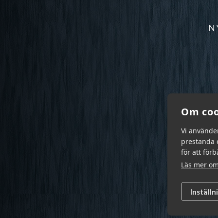
N
Om coo
Vi använde
prestanda o
för att för
Läs mer om
Inställn
Garn