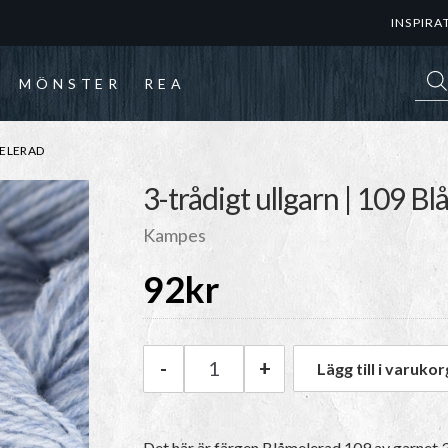
INSPIRA
Prod
MÖNSTER
REA
MELERAD
3-trådigt ullgarn | 109 B
Kampes
92
kr
-
+
Lägg till i varukor
Kampes 3-trådigt ullgarn | 10
Det här är färgen
Blåmelerad 109
av garnet
3