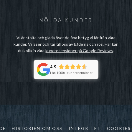
NÖJDA KUNDER
Vi är stolta och glada över de fina betyg vi får från våra
kunder. Vi läser och tar till oss av både ris och ros. Här kan
du kolla in våra
kundrecensioner på Google Reviews
.
4.9
Läs 1000+ kundrecensioner
CE
HISTORIEN OM OSS
INTEGRITET
COOKIES