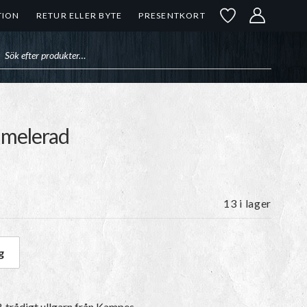
TION
RETUR ELLER BYTE
PRESENTKORT
uktsökning
låmelerad
13 i lager
g
9 Blåmelerad mängd
-trådigt ullgarn
från Kampes