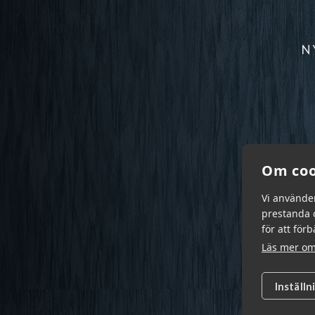
N
Om coo
Vi använde
prestanda o
för att för
Läs mer om
Inställn
Garn