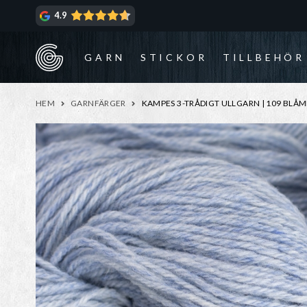
Hoppa
Hoppa
4.9
till
till
navigering
innehåll
GARN
STICKOR
TILLBEHÖR
HEM
GARNFÄRGER
KAMPES 3-TRÅDIGT ULLGARN | 109 BLÅ