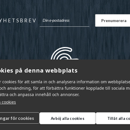
YHETSBREV
kies på denna webbplats
r cookies för att samla in och analysera information om webbplats
ch användning, för att förbättra funktioner kopplade till sociala 
bättra och anpassa innehåll och annonser.
 cookies
ingar för cookies
Avböj alla cookies
Tillåt alla 
r Sverige AB © 2026
|
info@garnr.se
|
031 - 92 