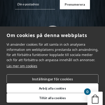
Om cookies på denna webbplats
Vi använder cookies för att samla in och analysera
information om webbplatsens prestanda och användning,
för att förbättra funktioner kopplade till sociala medier
och för att förbättra och anpassa innehåll och annonser.
Läs mer om cookies
Inställningar för cookies
Garnr Sverige AB © 2026
|
Avböj alla cookies
info@garnr.se
|
031 - 92 94 92
0
Din v
Tillåt alla cookies