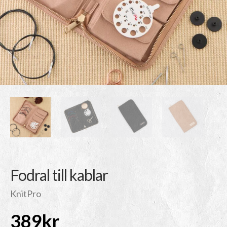
Fodral till kablar
KnitPro
389
kr