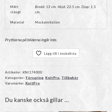
Mått
Bredd: 13 cm. Höjd: 22.5 cm. Djup: 1.5
stängt
cm.
Material
Mockaimitation
Pryttlarna på bilderna ingår inte.
Lägg till i önskelista
Artikelnr:
KNI174000
Kategorier:
Förvaring
,
KnitPro
,
Tillbehör
Varumärke:
KnitPro
Du kanske också gillar …
Den