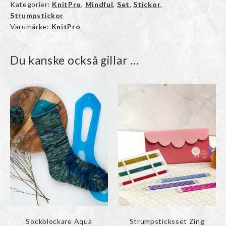
Kategorier:
KnitPro
,
Mindful
,
Set
,
Stickor
,
Strumpstickor
Varumärke:
KnitPro
Du kanske också gillar …
Den
Den
här
här
produkten
produkten
har
har
flera
flera
varianter.
varianter.
De
De
olika
olika
alternativen
alternativen
kan
kan
väljas
väljas
på
på
produktsidan
produktsidan
Sockblockare Aqua
Strumpsticksset Zing