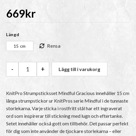
669
kr
Längd
Rensa
15 cm
-
+
Lägg till i varukorg
KnitPro Strumpsticksset Mindful Gracious män
KnitPro Strumpsticksset Mindful Gracious innehåller 15 cm
långa strumpstickor ur KnitPros serie Mindful i de tunnaste
storlekarna. Varje sticka i rostfritt stål har ett ingraverat
ord som inspirerar till stickning med lugn och eftertanke.
Setet innehåller också gott om tillbehör. Det passar perfekt
för dig som inte använder de tjockare storlekarna – eller