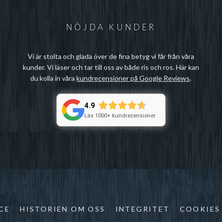
NÖJDA KUNDER
Vi är stolta och glada över de fina betyg vi får från våra
kunder. Vi läser och tar till oss av både ris och ros. Här kan
du kolla in våra
kundrecensioner på Google Reviews
.
4.9
Läs 1000+ kundrecensioner
CE
HISTORIEN OM OSS
INTEGRITET
COOKIES