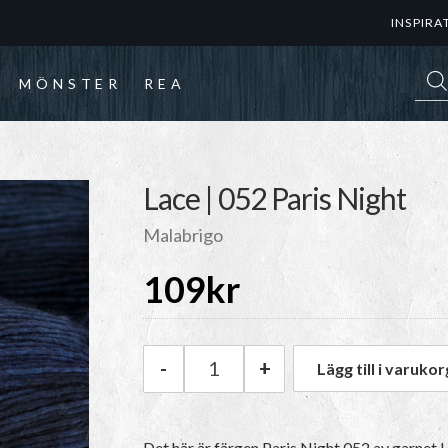
INSPIRA
Prod
MÖNSTER
REA
Lace | 052 Paris Night
Malabrigo
109
kr
-
+
Lägg till i varukor
Malabrigo Lace | 052 Paris Ni
Det här är färgen
Paris Night 052
av garnet