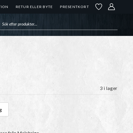
TION
RETUR ELLER BYTE
PRESENTKORT
uktsökning
3 i lager
g
ght mängd
Lace
från Malabrigo