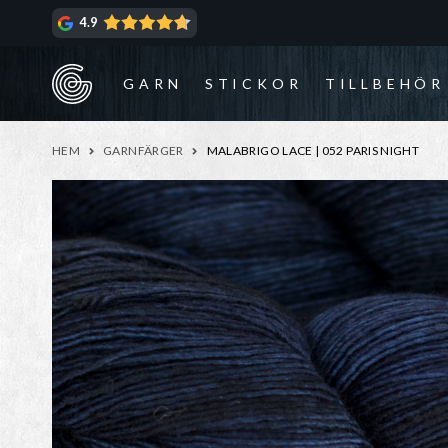
Hoppa
Hoppa
4.9
till
till
navigering
innehåll
GARN
STICKOR
TILLBEHÖR
HEM
GARNFÄRGER
MALABRIGO LACE | 052 PARIS NIGHT