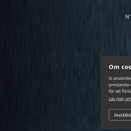
N
Om coo
Vi använde
prestanda o
för att för
Läs mer om
Inställn
Garn