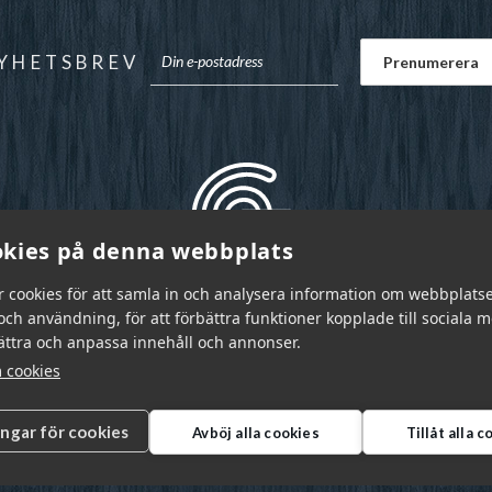
YHETSBREV
kies på denna webbplats
r cookies för att samla in och analysera information om webbplats
ch användning, för att förbättra funktioner kopplade till sociala 
bättra och anpassa innehåll och annonser.
 cookies
ingar för cookies
Avböj alla cookies
Tillåt alla 
r Sverige AB © 2026
|
info@garnr.se
|
031 - 92 