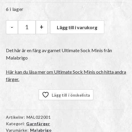
6 i lager
-
+
Lägg till i varukorg
Malabrigo Ultimate Sock Minis | 033 Cereza m
Det här är en färg av garnet Ultimate Sock Minis från
Malabrigo
Här kan du läsa mer om Ultimate Sock Minis och hitta andra
färger.
Lägg till i önskelista
Artikelnr:
MAL022001
Kategori:
Garnfärger
Varumärke:
Malabrigo