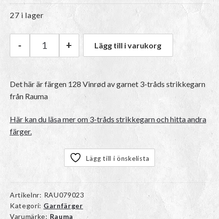
27 i lager
-
+
Lägg till i varukorg
Rauma 3-tråds strikkegarn | 128 Vinrød mängd
Det här är färgen
128 Vinrød
av garnet
3-tråds strikkegarn
från Rauma
Här kan du läsa mer om 3-tråds strikkegarn och hitta andra
färger.
Lägg till i önskelista
Artikelnr:
RAU079023
Kategori:
Garnfärger
Varumärke:
Rauma