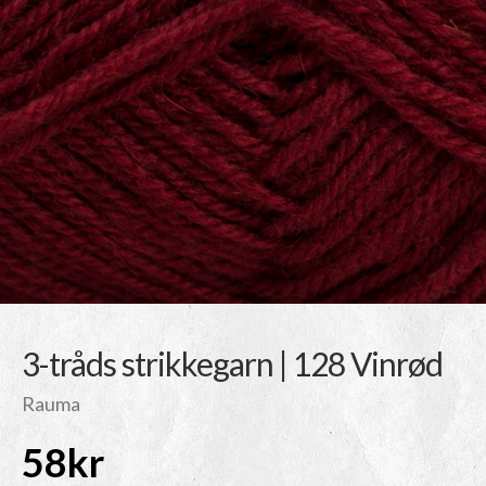
3-tråds strikkegarn | 128 Vinrød
Rauma
58
kr