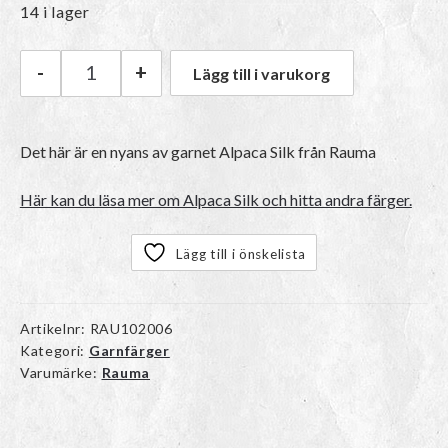
14 i lager
-
+
Lägg till i varukorg
Rauma Alpaca Silk | 1315 Lys beige mängd
Det här är en nyans av garnet Alpaca Silk från Rauma
Här kan du läsa mer om Alpaca Silk och hitta andra färger.
Lägg till i önskelista
Artikelnr:
RAU102006
Kategori:
Garnfärger
Varumärke:
Rauma