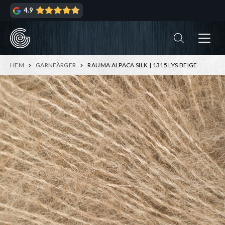
Hoppa
Hoppa
4.9
till
till
navigering
innehåll
ndera
rmeny
ndera
HEM
GARNFÄRGER
RAUMA ALPACA SILK | 1315 LYS BEIGE
rmeny
ndera
rmeny
ndera
rmeny