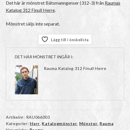
Det här är mönstret
Båtsmanngenser (312-3)
från
Raumas
Katalog 312 Finull Herre
.
Mönstret säljs inte separat.
Lägg till i önskelista
DET HÄR MÖNSTRET INGÅR I:
Rauma Katalog 312 Finull Herre
Artikelnr:
RAU066003
Kategorier:
Herr
,
Katalogmönster
,
Mönster
,
Rauma
Varumärke:
Rauma