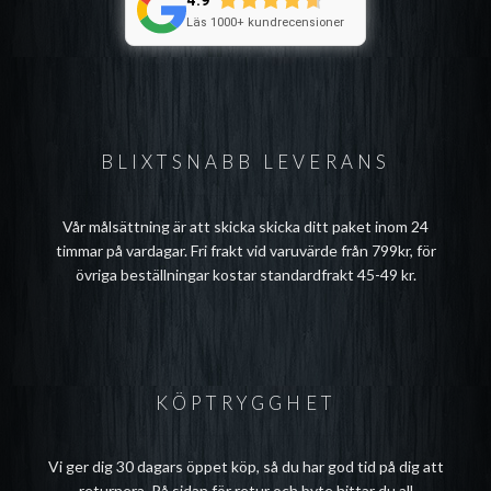
4.9
Läs 1000+ kundrecensioner
BLIXTSNABB LEVERANS
Vår målsättning är att skicka skicka ditt paket inom 24
timmar på vardagar. Fri frakt vid varuvärde från 799kr, för
övriga beställningar kostar standardfrakt 45-49 kr.
KÖPTRYGGHET
Vi ger dig 30 dagars öppet köp, så du har god tid på dig att
returnera. På sidan för
retur och byte
hittar du all