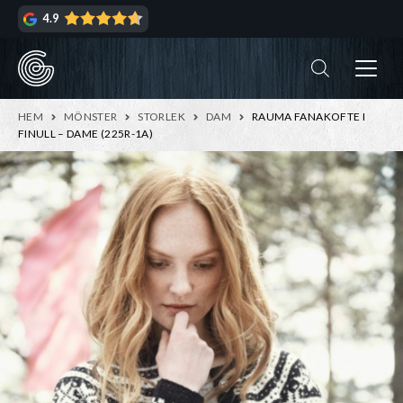
Hoppa
Hoppa
4.9
till
till
navigering
innehåll
ndera
rmeny
ndera
HEM
MÖNSTER
STORLEK
DAM
RAUMA FANAKOFTE I
rmeny
FINULL – DAME (225R-1A)
ndera
rmeny
ndera
rmeny