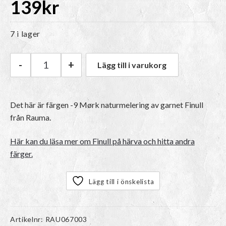
139
kr
7 i lager
-
+
Lägg till i varukorg
Rauma Finull på härva | -9 Mørk naturmelering
Det här är färgen
-9 Mørk naturmelering
av garnet
Finull
från Rauma.
Här kan du läsa mer om Finull på härva och hitta andra
färger.
Lägg till i önskelista
Artikelnr:
RAU067003