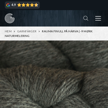
Hoppa
Hoppa
4.9
till
till
navigering
innehåll
ndera
rmeny
ndera
HEM
GARNFÄRGER
RAUMA FINULL PÅ HÄRVA | -9 MØRK
rmeny
NATURMELERING
ndera
rmeny
ndera
rmeny