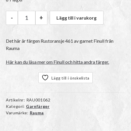
-
+
Lägg till i varukorg
Rauma Finull | 461 Rustoransje mängd
Det här är färgen
Rustoransje 461
av garnet
Finull
från
Rauma
Här kan du läsa mer om Finull och hitta andra färger.
Lägg till i önskelista
Artikelnr:
RAU001062
Kategori:
Garnfärger
Varumärke:
Rauma