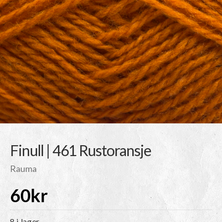
Finull | 461 Rustoransje
Rauma
60
kr
8 i lager