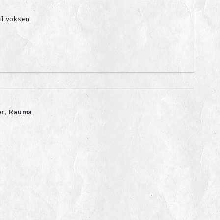
il voksen
er
,
Rauma