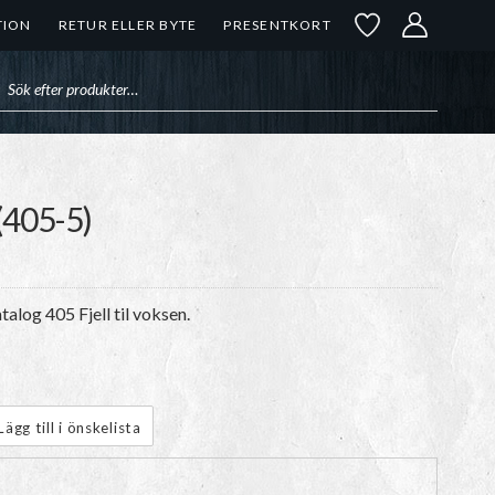
TION
RETUR ELLER BYTE
PRESENTKORT
uktsökning
 (405-5)
alog 405 Fjell til voksen.
Lägg till i önskelista