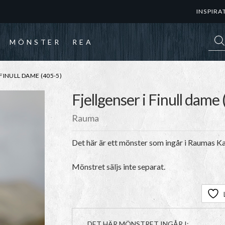
INSPIRA
Prod
MÖNSTER
REA
FINULL DAME (405-5)
Fjellgenser i Finull dame
Rauma
Det här är ett mönster som ingår i Raumas Kat
Mönstret säljs inte separat.
DET HÄR MÖNSTRET INGÅR I: