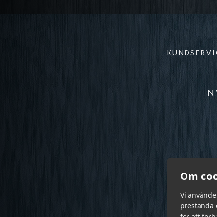
KUNDSERVI
N
Om coo
Vi använde
prestanda o
för att för