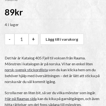
89
kr
4 i lager
-
+
Lägg till i varukorg
Rauma Katalog 405 Fjell til voksen mängd
Det här är Katalog 405 Fjell til voksen från Rauma.
Mönstren i katalogen är på norska
. Vi har en enkel liten
norsk-svensk stickordlista
som du kan klicka hem om du
behöver hjälp med översättningen – det är lätt att sticka på
norska när du väl kommit igång.
Scrolla mer en liten bit, så ser du vilka mönster som ingår.
Här på Raumas sida
kan du kika på garnåtgången, och även
hitta rättelser om det finns sådana till mönstren.