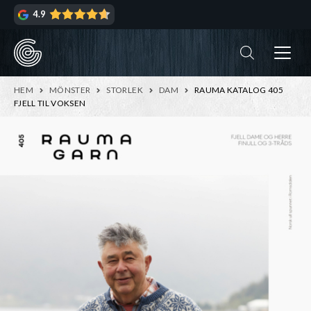
Hoppa
Hoppa
4.9
till
till
navigering
innehåll
ndera
rmeny
ndera
HEM
MÖNSTER
STORLEK
DAM
RAUMA KATALOG 405
rmeny
FJELL TIL VOKSEN
ndera
rmeny
ndera
rmeny