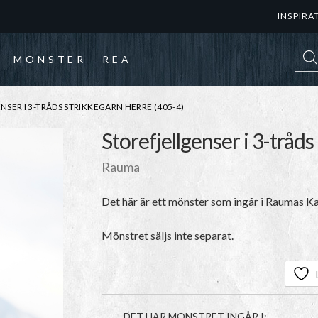
INSPIRA
Prod
MÖNSTER
REA
SER I 3-TRÅDS STRIKKEGARN HERRE (405-4)
Storefjellgenser i 3-tråd
Rauma
Det här är ett mönster som ingår i Raumas Kat
Mönstret säljs inte separat.
DET HÄR MÖNSTRET INGÅR I: