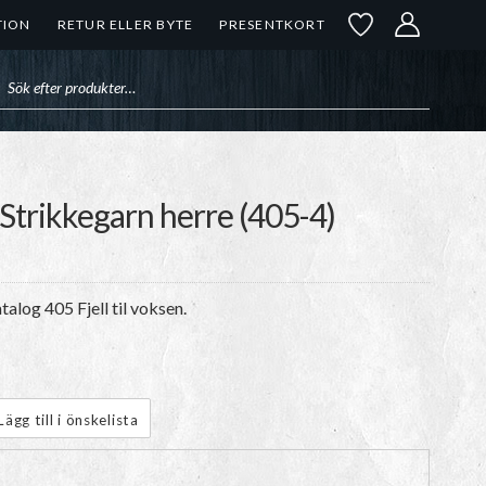
TION
RETUR ELLER BYTE
PRESENTKORT
uktsökning
s Strikkegarn herre (405-4)
alog 405 Fjell til voksen.
Lägg till i önskelista