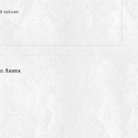
il voksen
er
,
Rauma