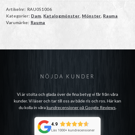
Artikelnr:
RAU051006
Kategorier:
Dam
,
Katalogmönster
,
Mönster
,
Rauma
Varumärke:
Rauma
NÖJDA KUNDER
Vi är stolta och glada över de fina betyg vi får från våra
kunder. Vi läser och tar till oss av både ris och ros. Här kan
du kolla in våra
kundrecensioner på Google Reviews
.
4.9
Läs 1000+ kundrecensioner