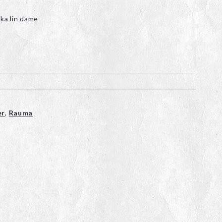
ka lin dame
er
,
Rauma