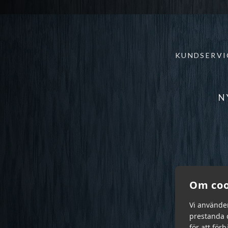
KUNDSERVI
N
Om coo
Vi använde
prestanda o
för att för