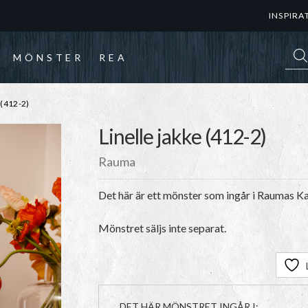
INSPIRA
Prod
MÖNSTER
REA
(412-2)
Linelle jakke (412-2)
Rauma
Det här är ett mönster som ingår i Raumas K
Mönstret säljs inte separat.
DET HÄR MÖNSTRET INGÅR I: