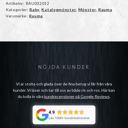
Artikelnr:
RAU032012
Kategorier:
Baby
,
Katalogmönster
,
Mönster
,
Rauma
Varumärke:
Rauma
NÖJDA KUNDER
Vi är stolta och glada över de fina betyg vi får från våra
kunder. Vi läser och tar till oss av både ris och ros. Här kan
du kolla in våra
kundrecensioner på Google Reviews
.
4.9
Läs 1000+ kundrecensioner