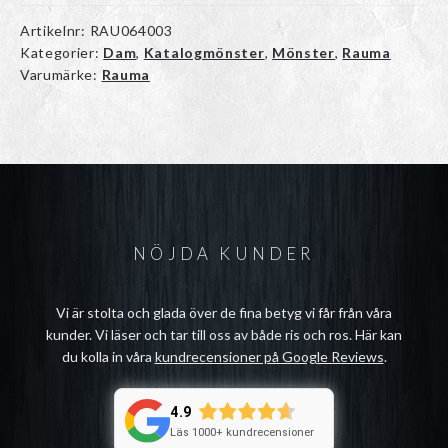
Artikelnr:
RAU064003
Kategorier:
Dam
,
Katalogmönster
,
Mönster
,
Rauma
Varumärke:
Rauma
NÖJDA KUNDER
Vi är stolta och glada över de fina betyg vi får från våra
kunder. Vi läser och tar till oss av både ris och ros. Här kan
du kolla in våra
kundrecensioner på Google Reviews
.
4.9
Läs 1000+ kundrecensioner