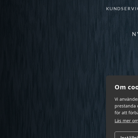
KUNDSERVI
N
Om coo
Vi använde
prestanda o
för att för
Läs mer om
Inställn