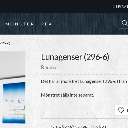
INSPIRA
Prod
MÖNSTER
REA
296-6)
Lunagenser (296-6)
Rauma
Det här är mönstret
Lunagenser (296-6)
från
Mönstret säljs inte separat.
DET HÄR MÖNSTRET INGÅR I: