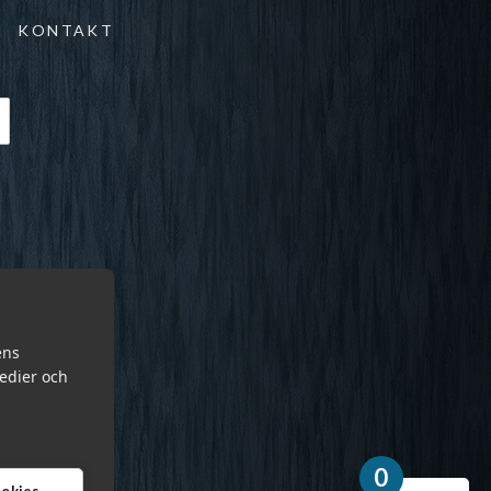
KONTAKT
ens
medier och
0
cookies