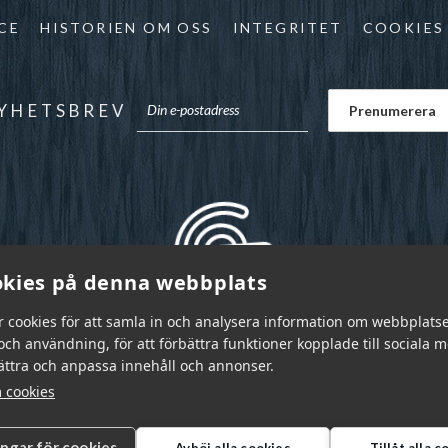
CE
HISTORIEN OM OSS
INTEGRITET
COOKIES
YHETSBREV
kies på denna webbplats
r cookies för att samla in och analysera information om webbplats
ch användning, för att förbättra funktioner kopplade till sociala 
bättra och anpassa innehåll och annonser.
 cookies
ingar för cookies
Avböj alla cookies
Tillåt alla 