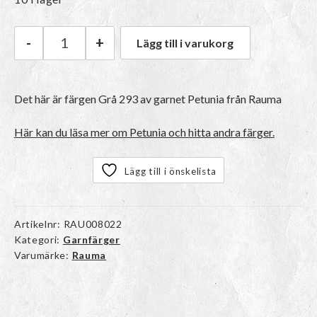
-
+
Lägg till i varukorg
Rauma Petunia | 293 Grå mängd
Det här är färgen
Grå 293
av garnet
Petunia
från Rauma
Här kan du läsa mer om Petunia och hitta andra färger.
Lägg till i önskelista
Artikelnr:
RAU008022
Kategori:
Garnfärger
Varumärke:
Rauma