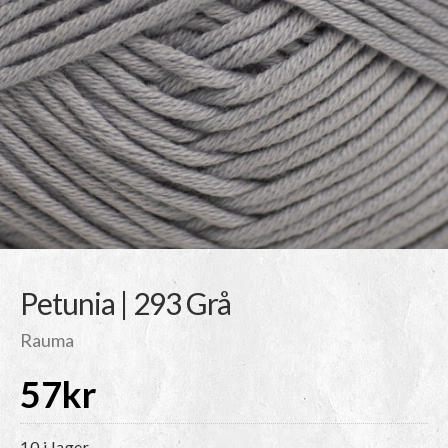
Petunia | 293 Grå
Rauma
57
kr
10 i lager