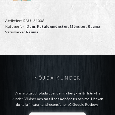
Artikelnr:
RAU124006
Kategorier:
Dam
,
Katalogmönster
,
Mönster
,
Rauma
Varumärke:
Rauma
NÖJDA KUNDER
Vi är stolta och glada över de fina betyg vi får från våra
kunder. Vi läser och tar till oss av både ris och ros. Här kan
du kolla in våra
kundrecensioner på Google Reviews
.