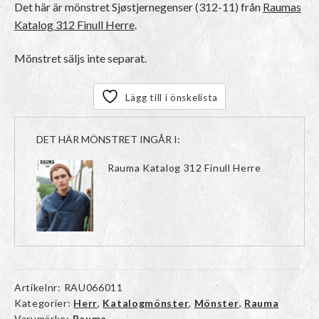
Det här är mönstret
Sjøstjernegenser (312-11)
från
Raumas
Katalog 312 Finull Herre
.
Mönstret säljs inte separat.
Lägg till i önskelista
DET HÄR MÖNSTRET INGÅR I:
Rauma Katalog 312 Finull Herre
Artikelnr:
RAU066011
Kategorier:
Herr
,
Katalogmönster
,
Mönster
,
Rauma
Varumärke:
Rauma