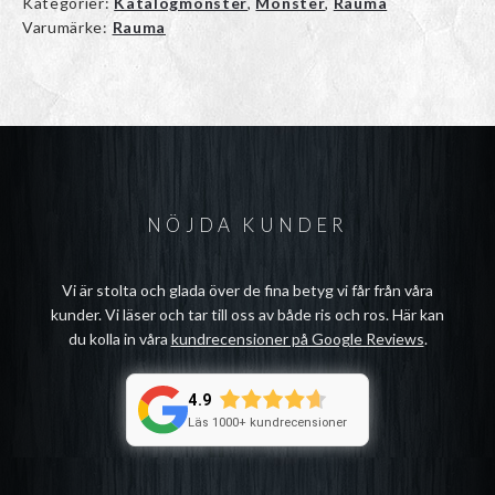
Kategorier:
Katalogmönster
,
Mönster
,
Rauma
Varumärke:
Rauma
NÖJDA KUNDER
Vi är stolta och glada över de fina betyg vi får från våra
kunder. Vi läser och tar till oss av både ris och ros. Här kan
du kolla in våra
kundrecensioner på Google Reviews
.
4.9
Läs 1000+ kundrecensioner