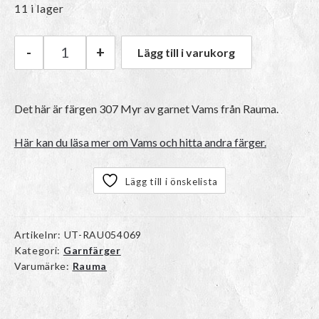
ursprungliga
nuvarande
11 i lager
priset
priset
-
+
Lägg till i varukorg
Rauma Vams | 307 Myr mängd
var:
är:
Det här är färgen 307 Myr av garnet
Vams
från Rauma.
50kr.
40kr.
Här kan du läsa mer om Vams och hitta andra färger.
Lägg till i önskelista
Artikelnr:
UT-RAU054069
Kategori:
Garnfärger
Varumärke:
Rauma