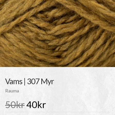
Vams | 307 Myr
Rauma
Det
Det
50
kr
40
kr