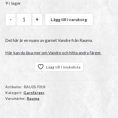
9 i lager
-
+
Lägg till i varukorg
Rauma Vandre | 22 Grønn mängd
Det här är en nyans av garnet
Vandre
från Rauma.
Här kan du läsa mer om Vandre och hitta andra färger.
Lägg till i önskelista
Artikelnr:
RAU057018
Kategori:
Garnfärger
Varumärke:
Rauma