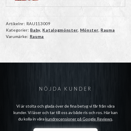
Artikelnr:
RAU113009
Kategorier:
Baby
,
Katalogmönster
,
Mönster
,
Rauma
Varumärke:
Rauma
NÖJDA KUNDER
Vi är stolta och glada över de fina betyg vi får från våra
kunder. Vi läser och tar till oss av både ris och ros. Här kan
du kolla in våra
kundrecensioner på Google Reviews
.