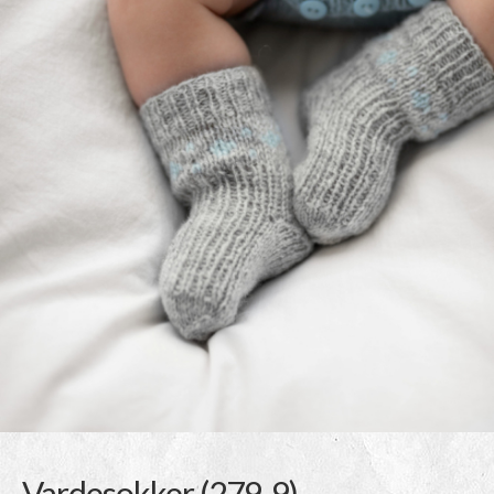
Vardesokker (279-9)