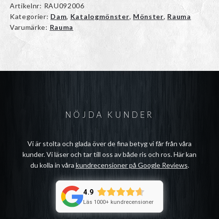
Artikelnr:
RAU092006
Kategorier:
Dam
,
Katalogmönster
,
Mönster
,
Rauma
Varumärke:
Rauma
NÖJDA KUNDER
Vi är stolta och glada över de fina betyg vi får från våra
kunder. Vi läser och tar till oss av både ris och ros. Här kan
du kolla in våra
kundrecensioner på Google Reviews
.
4.9
Läs 1000+ kundrecensioner