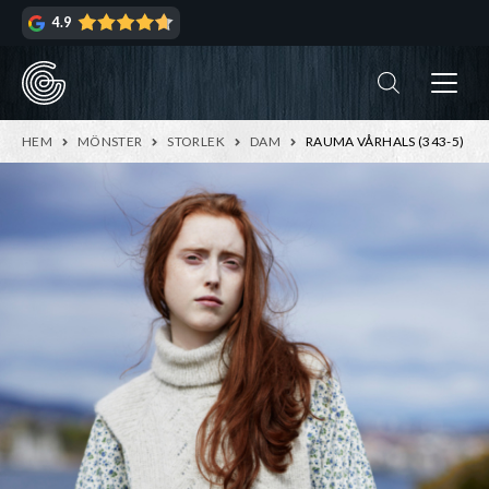
Hoppa
Hoppa
4.9
till
till
navigering
innehåll
ndera
rmeny
ndera
HEM
MÖNSTER
STORLEK
DAM
RAUMA VÅRHALS (343-5)
rmeny
ndera
rmeny
ndera
rmeny