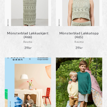
Mönsterblad Løkkaskjørt
Mönsterblad Løkkatopp
(466)
(465)
Rauma
Rauma
39
kr
39
kr