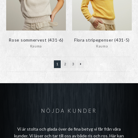
Rose sommervest (431-6)
Flora stripegenser (431-5)
Rauma
Rauma
1
2
3
NÖJDA KUNDER
Vi är stolta och glada över de fina betyg vi får från våra
kunder. Vi läser och tar till oss av både ris och ros. Här kan