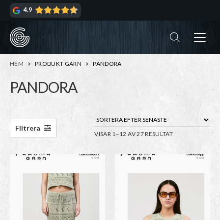
Hoppa
Hoppa
4.9
till
till
navigering
innehåll
ndera
rmeny
ndera
HEM
PRODUKT GARN
PANDORA
rmeny
PANDORA
ndera
rmeny
ndera
Filtrera
SORTERA
VISAR 1–12 AV 27 RESULTAT
rmeny
EFTER
SENASTE