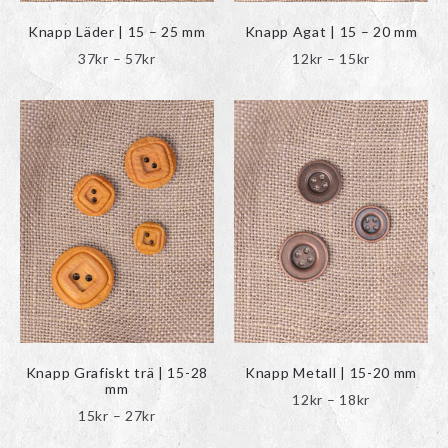
på
på
produktsidan
produktsidan
Knapp Läder | 15 – 25 mm
Knapp Agat | 15 – 20 mm
Prisintervall:
Prisinterval
37
kr
–
57
kr
12
kr
–
15
kr
37kr
12kr
Den
Den
till
till
här
här
57kr
15kr
produkten
produkten
har
har
flera
flera
varianter.
varianter.
De
De
olika
olika
alternativen
alternativen
kan
kan
väljas
väljas
på
på
produktsidan
produktsidan
Knapp Grafiskt trä | 15-28
Knapp Metall | 15-20 mm
mm
Prisinterval
12
kr
–
18
kr
Prisintervall:
15
kr
–
27
kr
12kr
15kr
till