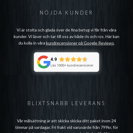
NÖJDA KUNDER
Vi är stolta och glada över de fina betyg vi får från våra
kunder. Vi läser och tar till oss av både ris och ros. Här kan
du kolla in våra
kundrecensioner på Google Reviews
.
4.9
Läs 1000+ kundrecensioner
BLIXTSNABB LEVERANS
Vår målsättning är att skicka skicka ditt paket inom 24
timmar på vardagar. Fri frakt vid varuvärde från 799kr, för