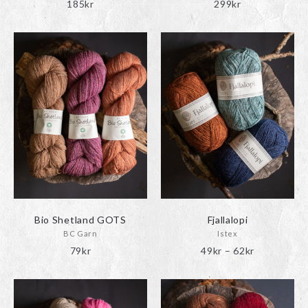
185
kr
299
kr
Bio Shetland GOTS
Fjallalopi
BC Garn
Istex
Prisinterval
79
kr
49
kr
–
62
kr
49kr
till
62kr