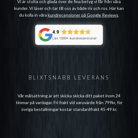
Vi är stolta och glada över de fina betyg vi får från våra
kunder. Vi läser och tar till oss av både ris och ros. Här kan
du kolla in våra
kundrecensioner på Google Reviews
.
4.9
Läs 1000+ kundrecensioner
BLIXTSNABB LEVERANS
Vår målsättning är att skicka skicka ditt paket inom 24
timmar på vardagar. Fri frakt vid varuvärde från 799kr, för
övriga beställningar kostar standardfrakt 45-49 kr.