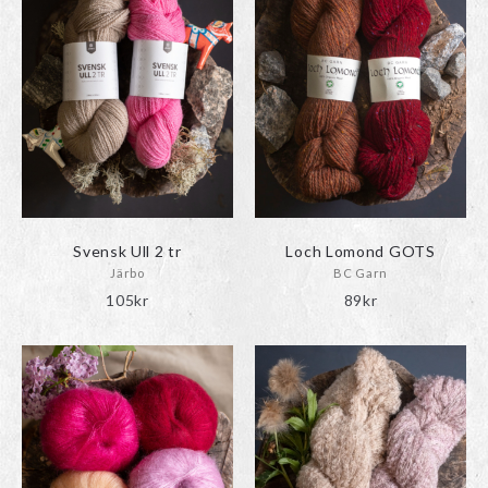
Svensk Ull 2 tr
Loch Lomond GOTS
Järbo
BC Garn
105
kr
89
kr