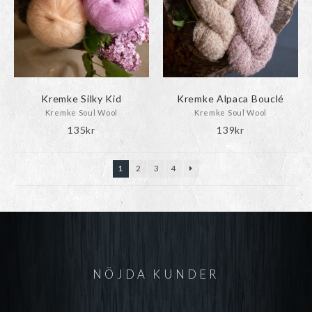
Kremke Silky Kid
Kremke Alpaca Bouclé
Kremke Soul Wool
Kremke Soul Wool
135
kr
139
kr
1
2
3
4
NÖJDA KUNDER