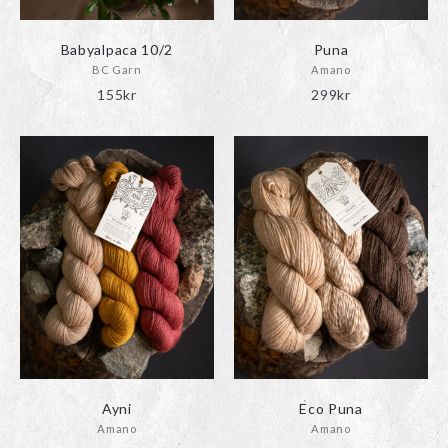
Babyalpaca 10/2
Puna
BC Garn
Amano
155
kr
299
kr
Ayni
Eco Puna
Amano
Amano