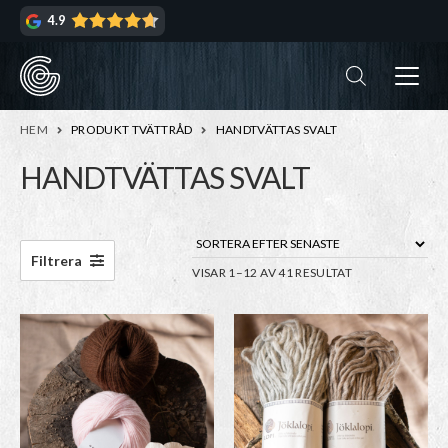
Hoppa
Hoppa
4.9
till
till
navigering
innehåll
ndera
rmeny
ndera
HEM
PRODUKT TVÄTTRÅD
HANDTVÄTTAS SVALT
rmeny
HANDTVÄTTAS SVALT
ndera
rmeny
ndera
Filtrera
SORTERA
VISAR 1–12 AV 41 RESULTAT
rmeny
EFTER
SENASTE