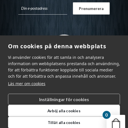
Om cookies på denna webbplats
Vi använder cookies för att samla in och analysera
information om webbplatsens prestanda och användning,
för att förbättra funktioner kopplade till sociala medier
och för att förbättra och anpassa innehåll och annonser.
Läs mer om cookies
Inställningar för cookies
Garnr Sverige AB © 2026
|
Avböj alla cookies
info@garnr.se
|
031 - 92 94 92
0
Din v
Tillåt alla cookies