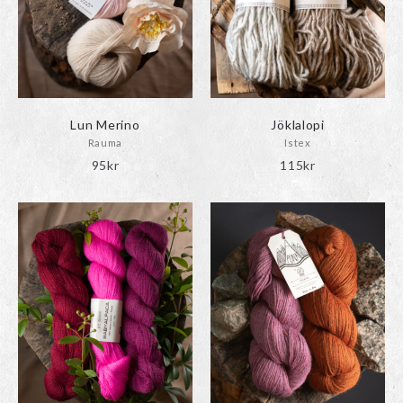
Lun Merino
Jöklalopi
Rauma
Istex
95
kr
115
kr