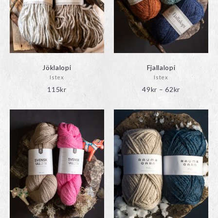
Jöklalopi
Fjallalopi
Istex
Istex
Prisinterval
115
kr
49
kr
–
62
kr
49kr
till
62kr