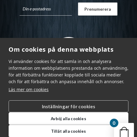
Om cookies på denna webbplats
Vi använder cookies för att samla in och analysera
information om webbplatsens prestanda och användning,
för att förbättra funktioner kopplade till sociala medier
och för att förbättra och anpassa innehåll och annonser.
Läs mer om cookies
Inställningar för cookies
Garnr Sverige AB © 2026
|
Avböj alla cookies
info@garnr.se
|
031 - 92 94 92
0
Din v
Tillåt alla cookies