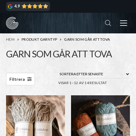
Hoppa
Hoppa
4.9
till
till
navigering
innehåll
ndera
rmeny
ndera
HEM
PRODUKT GARNTYP
GARN SOM GÅR ATT TOVA
rmeny
GARN SOM GÅR ATT TOVA
ndera
rmeny
ndera
Filtrera
SORTERA
VISAR 1–12 AV 14 RESULTAT
rmeny
EFTER
SENASTE