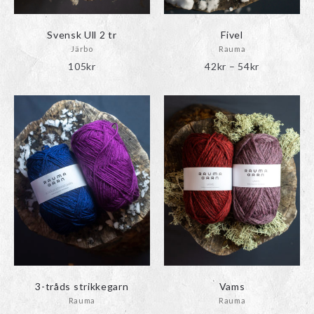
Svensk Ull 2 tr
Fivel
Järbo
Rauma
Prisinterval
105
kr
42
kr
–
54
kr
42kr
till
54kr
3-tråds strikkegarn
Vams
Rauma
Rauma