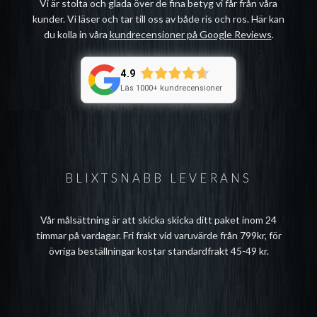
Vi är stolta och glada över de fina betyg vi får från våra
kunder. Vi läser och tar till oss av både ris och ros. Här kan
du kolla in våra
kundrecensioner på Google Reviews
.
4.9
Läs 1000+ kundrecensioner
BLIXTSNABB LEVERANS
Vår målsättning är att skicka skicka ditt paket inom 24
timmar på vardagar. Fri frakt vid varuvärde från 799kr, för
övriga beställningar kostar standardfrakt 45-49 kr.