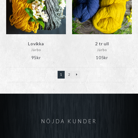
Lovikka
2 tr ull
Järbo
Järbo
95
kr
105
kr
1
2
NÖJDA KUNDER