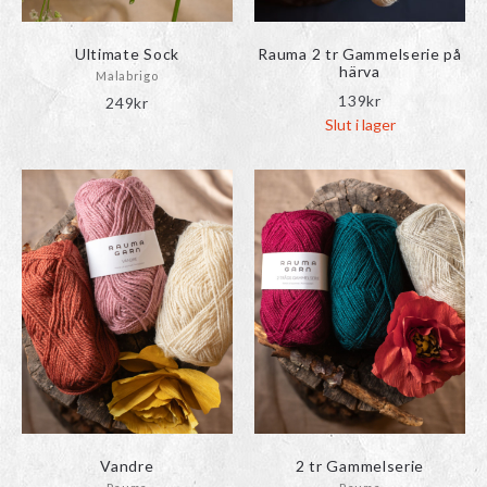
Ultimate Sock
Rauma 2 tr Gammelserie på
härva
Malabrigo
139
kr
249
kr
Slut i lager
Vandre
2 tr Gammelserie