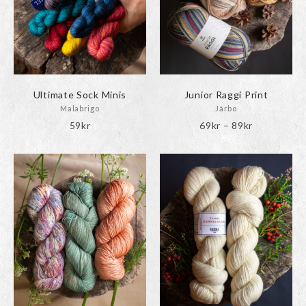
Ultimate Sock Minis
Junior Raggi Print
Malabrigo
Järbo
Prisinterval
59
kr
69
kr
–
89
kr
69kr
till
89kr