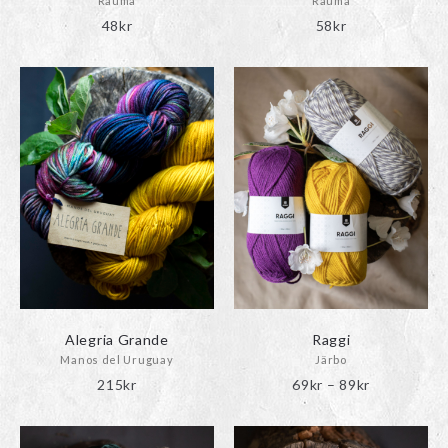
Rauma
Rauma
48
kr
58
kr
Alegria Grande
Raggi
Manos del Uruguay
Järbo
Prisinterval
215
kr
69
kr
–
89
kr
69kr
till