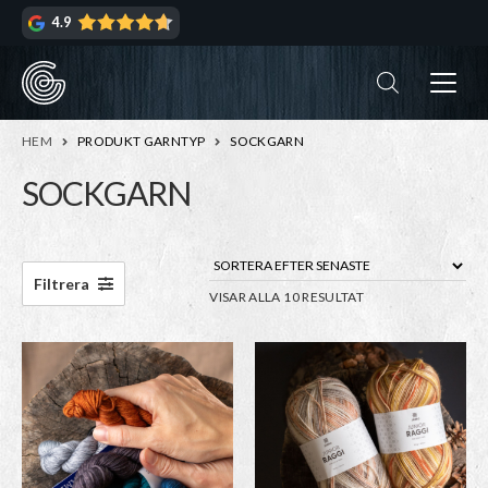
Hoppa
Hoppa
4.9
till
till
navigering
innehåll
ndera
rmeny
ndera
HEM
PRODUKT GARNTYP
SOCKGARN
rmeny
SOCKGARN
ndera
rmeny
ndera
Filtrera
SORTERA
VISAR ALLA 10 RESULTAT
rmeny
EFTER
SENASTE