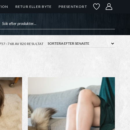
TION
RETUR ELLER BYTE
PRESENTKORT
uktsökning
SORTERA
757–768 AV 820 RESULTAT
EFTER
SENASTE