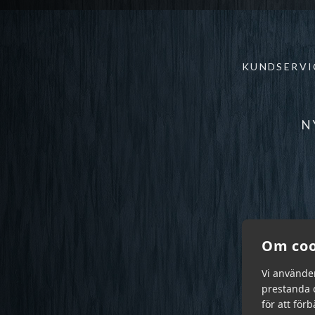
KUNDSERVI
N
Om coo
Vi använde
prestanda o
för att för