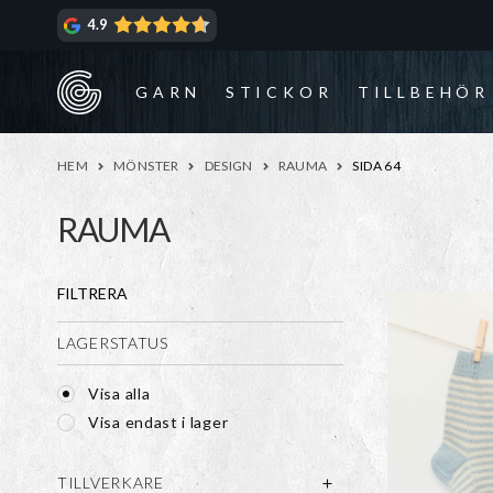
Hoppa
Hoppa
4.9
till
till
navigering
innehåll
GARN
STICKOR
TILLBEHÖR
HEM
MÖNSTER
DESIGN
RAUMA
SIDA 64
RAUMA
FILTRERA
LAGERSTATUS
Visa alla
Visa endast i lager
TILLVERKARE