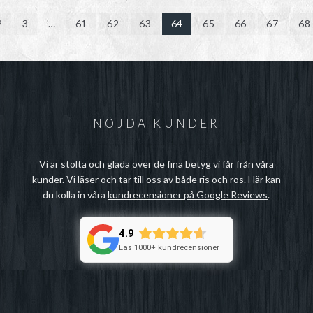
2
3
…
61
62
63
64
65
66
67
68
NÖJDA KUNDER
Vi är stolta och glada över de fina betyg vi får från våra
kunder. Vi läser och tar till oss av både ris och ros. Här kan
du kolla in våra
kundrecensioner på Google Reviews
.
4.9
Läs 1000+ kundrecensioner