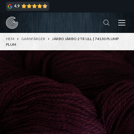
Hoppa
Hoppa
4.9
till
till
navigering
innehåll
ndera
rmeny
ndera
HEM
GARNFÄRGER
JÄRBO JÄRBO 2 TR ULL | 74130 PLUMP
rmeny
PLUM
ndera
rmeny
ndera
rmeny