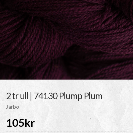
2 tr ull | 74130 Plump Plum
Järbo
105
kr