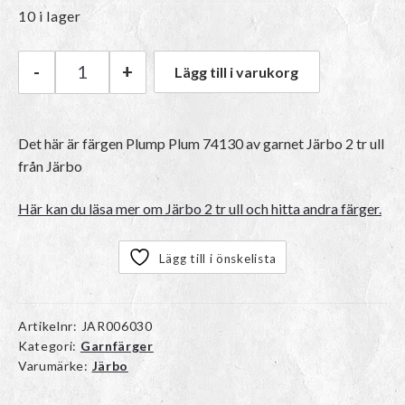
10 i lager
-
+
Lägg till i varukorg
Järbo Järbo 2 tr ull | 74130 Plump Plum mängd
Det här är färgen
Plump Plum 74130
av garnet
Järbo 2 tr ull
från Järbo
Här kan du läsa mer om Järbo 2 tr ull och hitta andra färger.
Lägg till i önskelista
Artikelnr:
JAR006030
Kategori:
Garnfärger
Varumärke:
Järbo