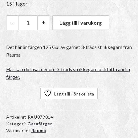
15 i lager
-
+
Lägg till i varukorg
Rauma 3-tråds strikkegarn | 125 Gul mängd
Det här är färgen
125 Gul
av garnet
3-tråds strikkegarn
från
Rauma
Här kan du läsa mer om 3-tråds strikkegarn och hitta andra
färger.
Lägg till i önskelista
Artikelnr:
RAU079014
Kategori:
Garnfärger
Varumärke:
Rauma