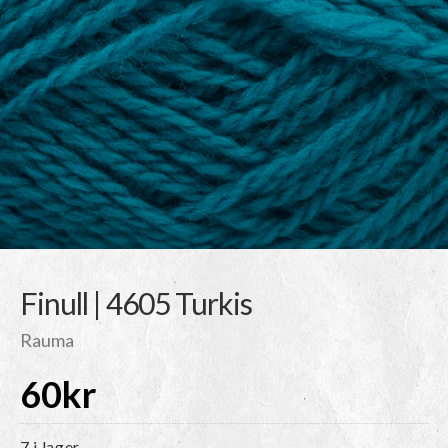
Finull | 4605 Turkis
Rauma
60
kr
7 i lager