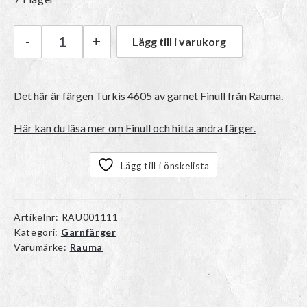
-
+
Lägg till i varukorg
Rauma Finull | 4605 Turkis mängd
Det här är färgen
Turkis 4605
av garnet
Finull
från Rauma.
Här kan du läsa mer om Finull och hitta andra färger.
Lägg till i önskelista
Artikelnr:
RAU001111
Kategori:
Garnfärger
Varumärke:
Rauma