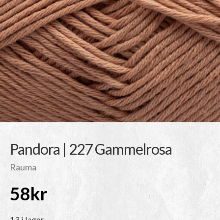
Pandora | 227 Gammelrosa
Rauma
58
kr
13 i lager