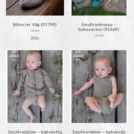
Mönster Våg (92798)
Smultronknopp –
babysockor (92669)
Järbo
Järbo
35
kr
Smultronblom – babykofta
Smultronblom – babybody