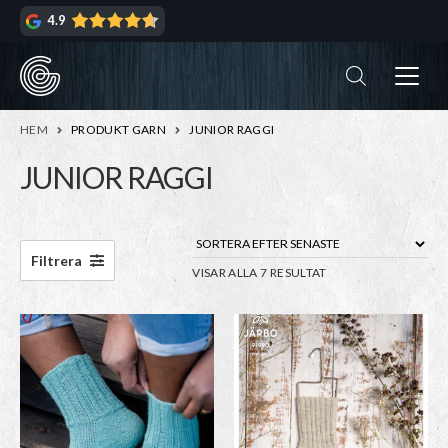
Hoppa
Hoppa
4.9
till
till
navigering
innehåll
ndera
rmeny
ndera
HEM
PRODUKT GARN
JUNIOR RAGGI
rmeny
JUNIOR RAGGI
ndera
rmeny
ndera
Filtrera
SORTERA
VISAR ALLA 7 RESULTAT
rmeny
EFTER
SENASTE