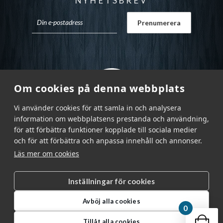
NYHETSBREV
Om cookies på denna webbplats
Vi använder cookies för att samla in och analysera
information om webbplatsens prestanda och användning,
för att förbättra funktioner kopplade till sociala medier
och för att förbättra och anpassa innehåll och annonser.
Läs mer om cookies
Inställningar för cookies
Garnr Sverige AB © 2026
|
Avböj alla cookies
info@garnr.se
|
031 - 92 94 92
0
Din v
Tillåt alla cookies