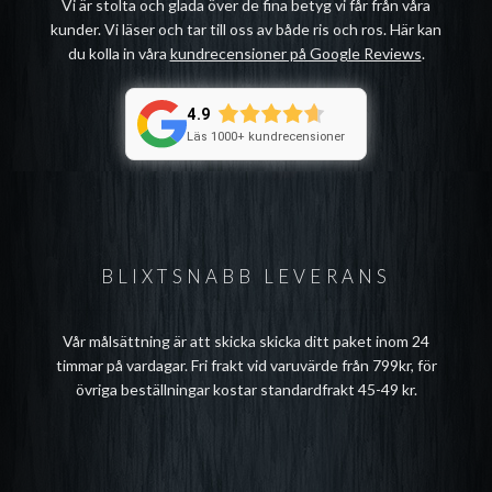
Vi är stolta och glada över de fina betyg vi får från våra
kunder. Vi läser och tar till oss av både ris och ros. Här kan
du kolla in våra
kundrecensioner på Google Reviews
.
4.9
Läs 1000+ kundrecensioner
BLIXTSNABB LEVERANS
Vår målsättning är att skicka skicka ditt paket inom 24
timmar på vardagar. Fri frakt vid varuvärde från 799kr, för
övriga beställningar kostar standardfrakt 45-49 kr.