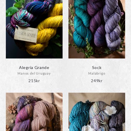
Alegria Grande
Sock
Manos del Uruguay
Malabrigo
215
kr
249
kr