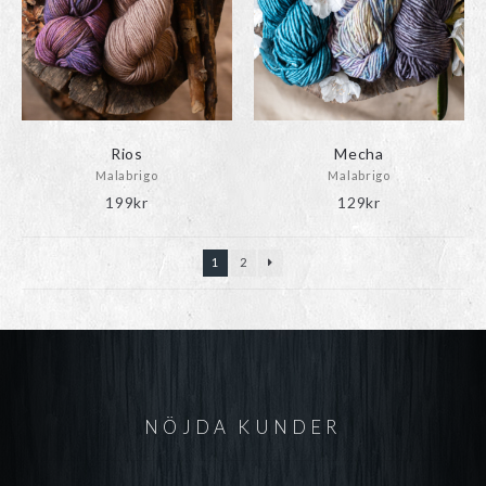
Rios
Mecha
Malabrigo
Malabrigo
199
kr
129
kr
1
2
NÖJDA KUNDER