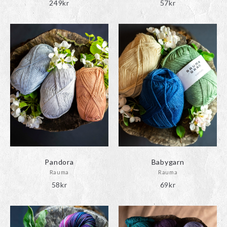
249
kr
57
kr
Pandora
Babygarn
Rauma
Rauma
58
kr
69
kr