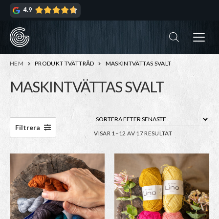
Hoppa
Hoppa
4.9
till
till
navigering
innehåll
ndera
rmeny
ndera
HEM
PRODUKT TVÄTTRÅD
MASKINTVÄTTAS SVALT
rmeny
MASKINTVÄTTAS SVALT
ndera
rmeny
ndera
Filtrera
SORTERA
VISAR 1–12 AV 17 RESULTAT
rmeny
EFTER
SENASTE