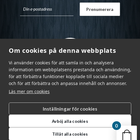
Om cookies på denna webbplats
Vi använder cookies för att samla in och analysera
information om webbplatsens prestanda och användning,
för att förbättra funktioner kopplade till sociala medier
och för att förbättra och anpassa innehåll och annonser.
Läs mer om cookies
Inställningar för cookies
Garnr Sverige AB © 2026
|
Avböj alla cookies
info@garnr.se
|
031 - 92 94 92
0
Din v
Tillåt alla cookies