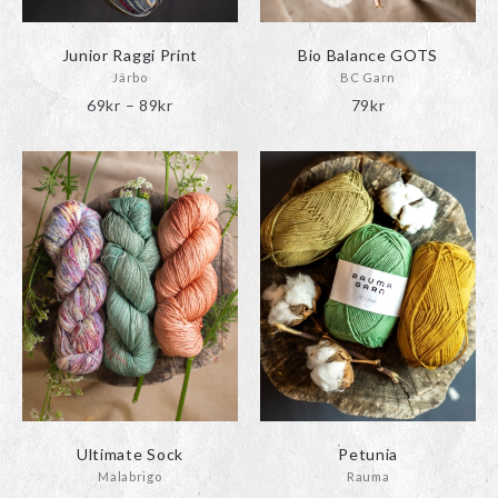
Junior Raggi Print
Bio Balance GOTS
Järbo
BC Garn
Prisintervall:
69
kr
–
89
kr
79
kr
69kr
till
89kr
Ultimate Sock
Petunia
Malabrigo
Rauma