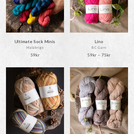
Ultimate Sock Minis
Lino
Malabrigo
BC Garn
Prisinterval
59
kr
59
kr
–
75
kr
59kr
till
75kr