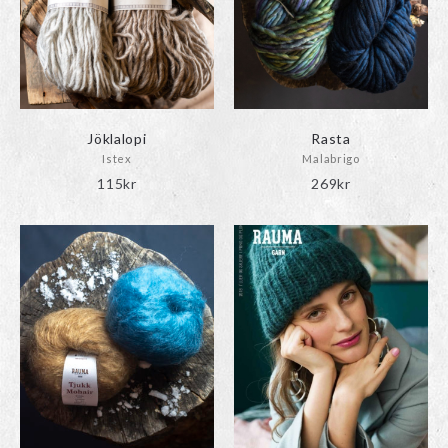
Jöklalopi
Rasta
Istex
Malabrigo
115
kr
269
kr