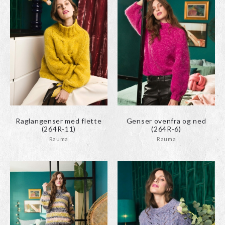
Raglangenser med flette
Genser ovenfra og ned
(264R-11)
(264R-6)
Rauma
Rauma