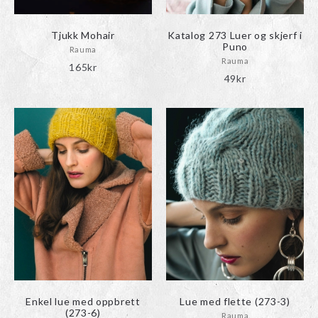
Tjukk Mohair
Katalog 273 Luer og skjerf i
Puno
Rauma
Rauma
165
kr
49
kr
Enkel lue med oppbrett
Lue med flette (273-3)
(273-6)
Rauma