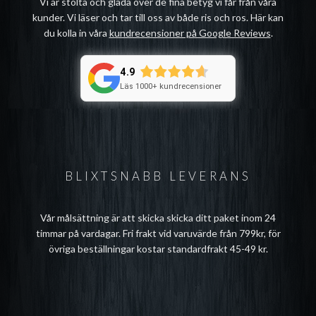
Vi är stolta och glada över de fina betyg vi får från våra
kunder. Vi läser och tar till oss av både ris och ros. Här kan
du kolla in våra
kundrecensioner på Google Reviews
.
4.9
Läs 1000+ kundrecensioner
BLIXTSNABB LEVERANS
Vår målsättning är att skicka skicka ditt paket inom 24
timmar på vardagar. Fri frakt vid varuvärde från 799kr, för
övriga beställningar kostar standardfrakt 45-49 kr.