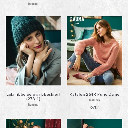
Rauma
Lola ribbelue og ribbeskjerf
Katalog 264R Puno Dame
(273-1)
Rauma
Rauma
69
kr