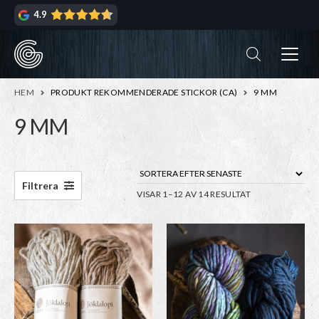
Hoppa
Hoppa
4.9
till
till
navigering
innehåll
ndera
rmeny
ndera
HEM
PRODUKT REKOMMENDERADE STICKOR (CA)
9 MM
rmeny
9 MM
ndera
rmeny
ndera
Filtrera
SORTERA
VISAR 1–12 AV 14 RESULTAT
rmeny
EFTER
SENASTE