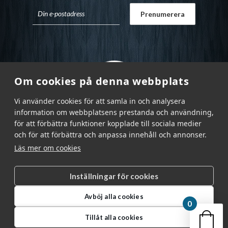
Om cookies på denna webbplats
Vi använder cookies för att samla in och analysera
information om webbplatsens prestanda och användning,
för att förbättra funktioner kopplade till sociala medier
och för att förbättra och anpassa innehåll och annonser.
Läs mer om cookies
Inställningar för cookies
Garnr Sverige AB © 2026
|
Avböj alla cookies
info@garnr.se
|
031 - 92 94 92
0
Din v
Tillåt alla cookies