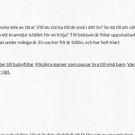
 inte av tårar. Vill du sticka till de små i ditt liv? Se då till att väl
a ett kramdjur istället för en tröja? Till bebisen är filtar uppskatta
under många år. En vacker filt är tidlös, och har helt klart
r till babyfiltar
.
Klisäkra garner som passar bra till små barn
.
Var
r råd.
as och skötas. Visst är det värdefull att få lära sig av sina misstag,