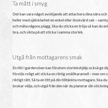
Ta mått i smyg
Det kan vara något avslöjande att attackera dina nära och 
heller med självklarhet en enkel eller önskvärd sak – samty
och mäta någons plagg. Ska du sticka en tröja så kan du enk
bra, och sikta på att sticka i samma storlek.
Utgå från mottagarens smak
En titt i garderoben kan förutom storlekshjälp också ge di
förstås roligt att sticka en riktig smällkaramell – men om 
riktigt rätt. Så ta en titt på din tilltänkta mottagare. Ska 
brukar välja, och utgå från den när du planerar din sticknin