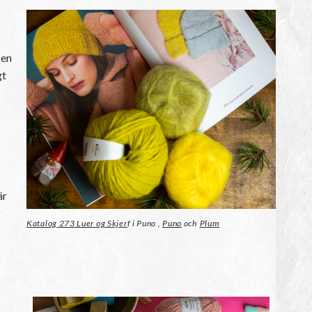
ben
gt
är
Katalog 273 Luer og Skjer
f i Puno ,
Puno
och
Plum