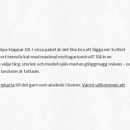
pa klappar till. I vissa paket är det lika bra att lägga ner kvittot
ge bort hemstickat med maximal mottagarkontroll? Slå in en
 välja färg, storlek och modell själv med en glöggmugg i näven – o
a besluten är fattade.
rgkarta
till det garn som används i boken.
Varmt välkommen att