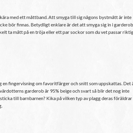
kära med ett måttband. Att smyga till sig någons bystmått är inte
cke bör finnas. Betydligt enklare är det att smyga sig in i gardero
elt ta mått på en tröja eller ett par sockor som du vet passar rikti
g en fingervisning om favoritfärger och snitt som uppskattas. Det 
svärdotterns garderob är 95% beige och svart så blir det nog inte
du sticka till barnbarnen? Kika på vilken typ av plagg deras föräldrar
g.