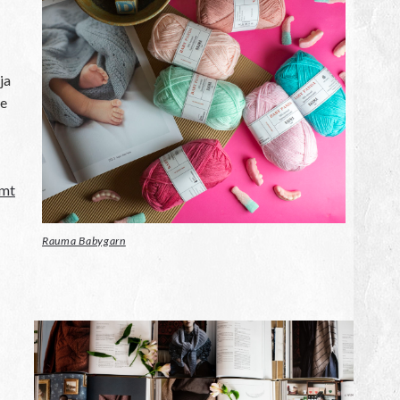
ja
de
mt
Rauma Babygarn