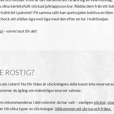
 dina kärleksfullt stickad julklappssockor. Rädda dem från ett öd
vättråd i paketet! På samma sätt kan spetssjalen behöva en liten
chock att ställas öga mot öga med den efter en tur i tvättbaljan.
ia)
– varmt tack för det!
E ROSTIG?
t få ute i etern! Nu för tiden är stickningens ädla konst inte reser
är kommer du igång om mänskliga resurser saknas:
m rekommenderas i det mönster du har valt – vanligen
stickor
,
sto
r till olika typer av stickningar.
Välkommen att skriva och fråga.