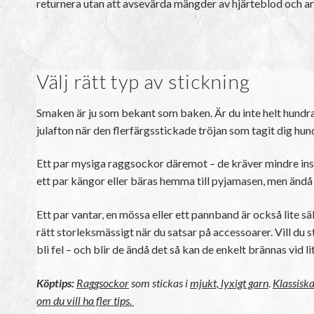
returnera utan att avsevärda mängder av hjärteblod och arbet
Välj rätt typ av stickning
Smaken är ju som bekant som baken. Är du inte helt hundra
julafton när den flerfärgsstickade tröjan som tagit dig hu
Ett par mysiga raggsockor däremot – de kräver mindre insa
ett par kängor eller bäras hemma till pyjamasen, men ändå
Ett par vantar, en mössa eller ett pannband är också lite s
rätt storleksmässigt när du satsar på accessoarer. Vill du s
bli fel – och blir de ändå det så kan de enkelt brännas vi
Köptips:
Raggsockor
som stickas i
mjukt, lyxigt garn
.
Klassisk
om du vill ha fler tips.