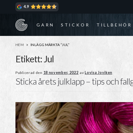
Hoppa
Hoppa
4.9
till
till
navigering
innehåll
GARN
STICKOR
TILLBEHÖR
HEM
INLÄGG MÄRKTA ”JUL”
Etikett:
Jul
Publicerad den
18 november, 2022
av
Lovisa Joviken
Sticka årets julklapp – tips och fal