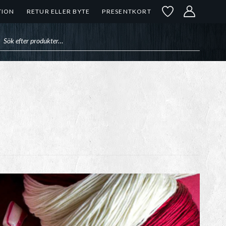
TION
RETUR ELLER BYTE
PRESENTKORT
uktsökning