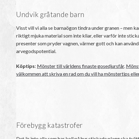
Undvik gråtande barn
Visst vill vi alla se barnaögon tindra under granen – men kanske
riktigt mjuka material som inte kliar, eller varför inte stick
presenter som pryder vagnen, värmer gott och kan användas 
arvegodspotential.
Köptips
:
Mönster till världens finaste gosedjursfår
.
Mönste
välkommen att skriva en rad om du vill ha mönstertips elle
Förebygg katastrofer
Det är inte alla som har koll på hur stickade plagg ska tvätt