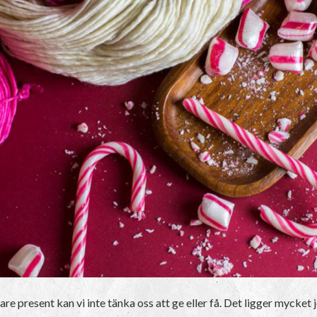
re present kan vi inte tänka oss att ge eller få. Det ligger mycket