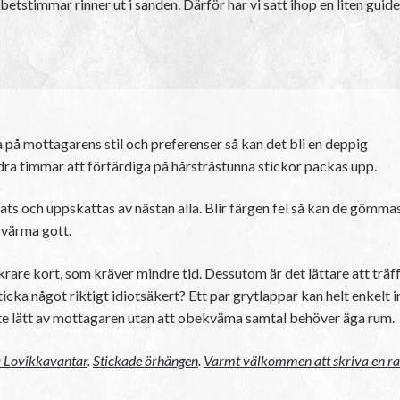
stimmar rinner ut i sanden. Därför har vi satt ihop en liten guide m
 på mottagarens stil och preferenser så kan det bli en deppig
ndra timmar att förfärdiga på hårstråstunna stickor packas upp.
ts och uppskattas av nästan alla. Blir färgen fel så kan de gömmas
 värma gott.
äkrare kort, som kräver mindre tid. Dessutom är det lättare att träf
ticka något riktigt idiotsäkert? Ett par grytlappar kan helt enkelt i
d lite lätt av mottagaren utan att obekväma samtal behöver äga rum.
a Lovikkavantar
.
Stickade örhängen
.
Varmt välkommen att skriva en r