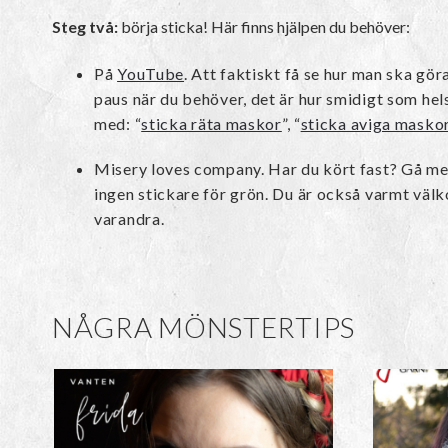
Steg två:
börja sticka! Här finns hjälpen du behöver:
På
YouTube
. Att faktiskt få se hur man ska gö
paus när du behöver, det är hur smidigt som hels
med: “
sticka räta maskor
”, “
sticka aviga masko
Misery loves company. Har du kört fast? Gå med
ingen stickare för grön. Du är också varmt välk
varandra.
NÅGRA MÖNSTERTIPS