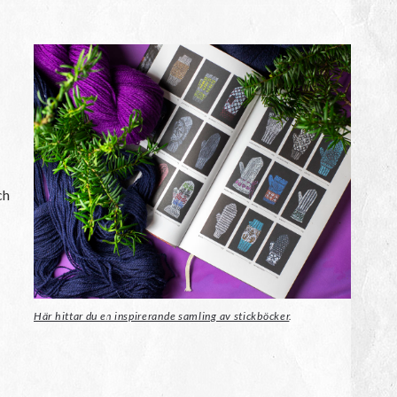
ch
Här hittar du en inspirerande samling av stickböcker
.