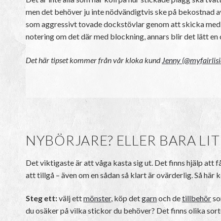
men det behöver ju inte nödvändigtvis ske på bekostnad av
som aggressivt tovade dockstövlar genom att skicka med t
notering om det där med blockning, annars blir det lätt en 
Det här tipset kommer från vår kloka kund
Jenny (@myfairlis
NYBÖRJARE? ELLER BARA LIT
Det viktigaste är att våga kasta sig ut. Det finns hjälp at
att tillgå – även om en sådan så klart är ovärderlig. Så h
Steg ett:
välj ett
mönster
, köp det
garn
och de
tillbehör
so
du osäker på vilka stickor du behöver? Det finns olika sorte