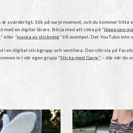
ra är ovärderligt. Sök på varje moment, och du kommer hitta e
t med en digital lärare. Börja med att söka på “
lägga upp m
r
” eller “
maska av stickning
” till exempel. Det YouTube inte v
 i en digital stickgrupp och ventilera. Den största på Faceb
ommen in i vår egen grupp “
Sticka med Garnr”
– där når du o