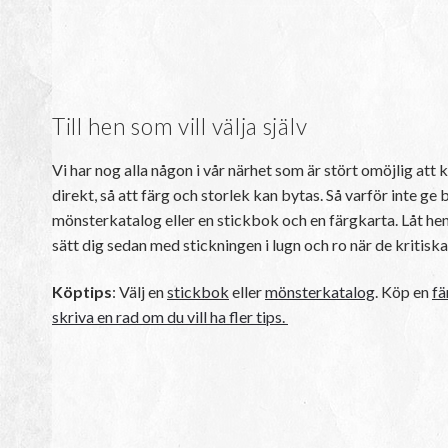
Till hen som vill välja själv
Vi har nog alla någon i vår närhet som är stört omöjlig att kö
direkt, så att färg och storlek kan bytas. Så varför inte 
mönsterkatalog eller en stickbok och en färgkarta. Låt hen
sätt dig sedan med stickningen i lugn och ro när de kritisk
Köptips
: Välj en
stickbok
eller
mönsterkatalog
. Köp en
fä
skriva en rad om du vill ha fler tips.