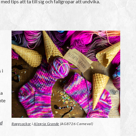
ed tips att ta till sig och fallgropar att undvika.
 i
fa
nte
ad
Raggsockor
i
Alegria Grande
(AG8726 Carneval)