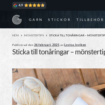
Hoppa
Hoppa
4.9
till
till
navigering
innehåll
GARN
STICKOR
TILLBEHÖR
HEM
MÖNSTERTIPS
STICKA TILL TONÅRINGAR – MÖNSTERTI
Publicerad den
26 februari, 2025
av
Lovisa Joviken
Sticka till tonåringar – mönsterti