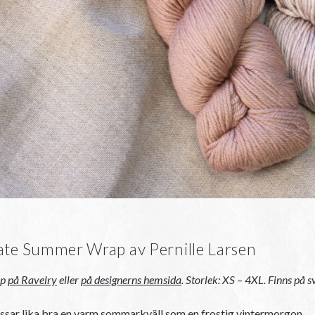
ate Summer Wrap av Pernille Larsen
öp
på Ravelry
eller
på designerns hemsida
.
Storlek: XS – 4XL. Finns på 
ssar lika bra en varm sommarkväll som en frostig vintermorgon.