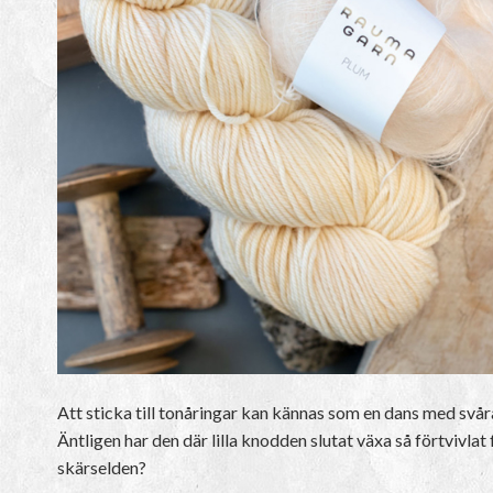
Att sticka till tonåringar kan kännas som en dans med svåra
Äntligen har den där lilla knodden slutat växa så förtvivlat
skärselden?