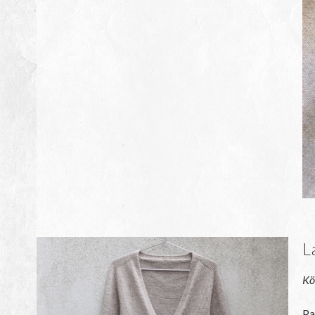
L
K
Pa