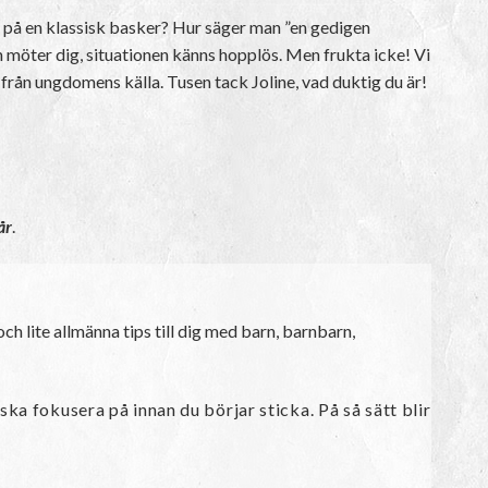
el på en klassisk basker? Hur säger man ”en gedigen
m möter dig, situationen känns hopplös. Men frukta icke! Vi
 från ungdomens källa. Tusen tack Joline, vad duktig du är!
år
.
ch lite allmänna tips till dig med barn, barnbarn,
ka fokusera på innan du börjar sticka. På så sätt blir