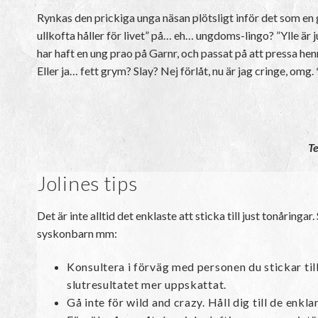
Rynkas den prickiga unga näsan plötsligt inför det som en 
ullkofta håller för livet” på… eh… ungdoms-lingo? ”Ylle är
har haft en ung prao på Garnr, och passat på att pressa he
Eller ja… fett grym? Slay? Nej förlåt, nu är jag cringe, omg
Te
Jolines tips
Det är inte alltid det enklaste att sticka till just tonårin
syskonbarn mm:
Konsultera i förväg med personen du stickar til
slutresultatet mer uppskattat.
Gå inte för wild and crazy. Håll dig till de enk