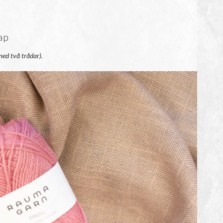
ap
med två trådar).