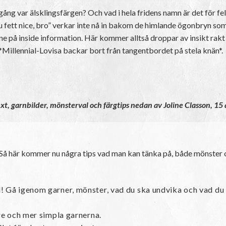
gång var älsklingsfärgen? Och vad i hela fridens namn är det för f
 ju fett nice, bro” verkar inte nå in bakom de himlande ögonbryn so
nne på inside information. Här kommer alltså droppar av insikt rakt
. *Millennial-Lovisa backar bort från tangentbordet på stela knän*.
xt, garnbilder, mönsterval och färgtips nedan av Joline Classon, 15 
gar. Så här kommer nu några tips vad man kan tänka på, både mönster o
l! Gå igenom garner, mönster, vad du ska undvika och vad du s
lare och mer simpla garnerna.