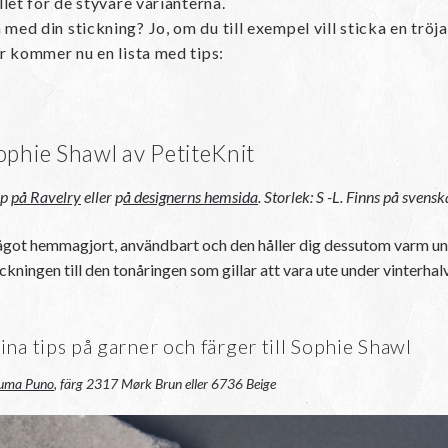
llet för de styvare varianterna.
d din stickning? Jo, om du till exempel vill sticka en tröja
r kommer nu en lista med tips:
ophie Shawl av PetiteKnit
öp
på Ravelry
eller
p
å designerns hemsida
.
Storlek: S -L. Finns på svens
got hemmagjort, användbart och den håller dig dessutom varm unde
ickningen till den tonåringen som gillar att vara ute under vinterhalvå
na tips på garner och färger till Sophie Shawl
uma Puno
, färg 2317 Mørk Brun eller 6736 Beige