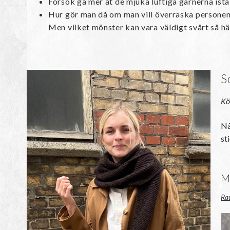
Försök gå mer åt de mjuka luftiga garnerna istä
Hur gör man då om man vill överraska personen me
Men vilket mönster kan vara väldigt svårt så hä
S
K
Nå
st
Mi
Ra