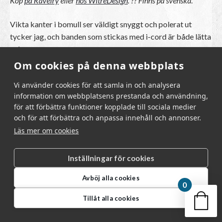
Köp
på Ravelry
eller
hos WitreDesign
. ??
Finns på svenska.
Vikta kanter i bomull ser väldigt snyggt och polerat ut
tycker jag, och banden som stickas med i-cord är både lätta
och snygga.
Om cookies på denna webbplats
Vi använder cookies för att samla in och analysera
information om webbplatsens prestanda och användning,
för att förbättra funktioner kopplade till sociala medier
och för att förbättra och anpassa innehåll och annonser.
Läs mer om cookies
Inställningar för cookies
Avböj alla cookies
0
Din v
Tillåt alla cookies