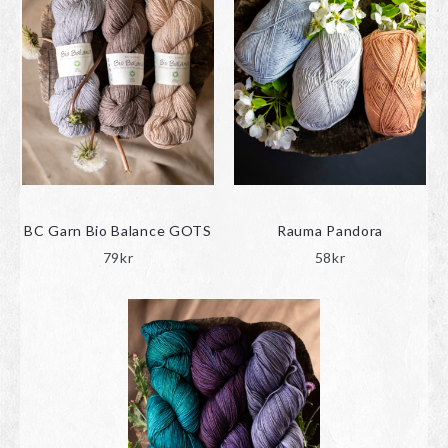
BC Garn Bio Balance GOTS
Rauma Pandora
79
kr
58
kr