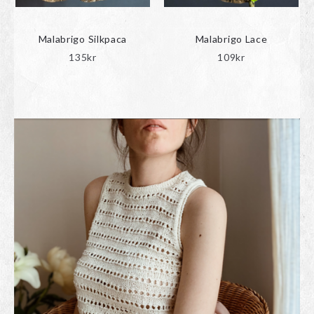
Malabrigo Silkpaca
Malabrigo Lace
135
kr
109
kr