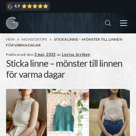
Hoppa
Hoppa
4.9
till
till
navigering
innehåll
ndera
rmeny
ndera
HEM
MÖNSTERTIPS
STICKA LINNE – MÖNSTER TILL LINNEN
rmeny
FÖR VARMA DAGAR
Publicerad den
3 maj, 2023
av
Lovisa Joviken
Sticka linne – mönster till linnen
ndera
rmeny
för varma dagar
ndera
rmeny