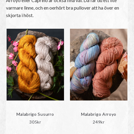
Arroyo eller Caprino är också fina val. Då får du ett lite
varmare linne, och en oerhört bra pullover att ha över en
skjorta i höst.
Malabrigo Susurro
Malabrigo Arroyo
305
kr
249
kr