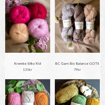
Kremke Silky Kid
BC Garn Bio Balance GOTS
135
kr
79
kr