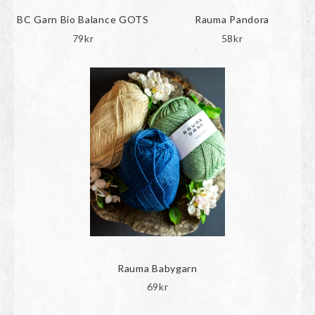
BC Garn Bio Balance GOTS
Rauma Pandora
79
kr
58
kr
Rauma Babygarn
69
kr