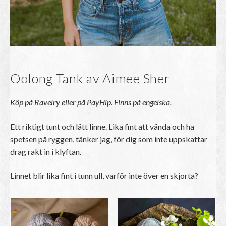
k
r
Oolong Tank av Aimee Sher
Köp
på Ravelry
eller
på PayHip
. Finns på engelska.
Ett riktigt tunt och lätt linne. Lika fint att vända och ha
spetsen på ryggen, tänker jag, för dig som inte uppskattar
drag rakt in i klyftan.
Linnet blir lika fint i tunn ull, varför inte över en skjorta?