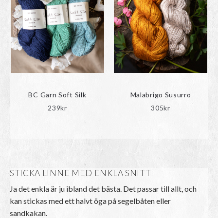
BC Garn Soft Silk
Malabrigo Susurro
239
kr
305
kr
STICKA LINNE MED ENKLA SNITT
Ja det enkla är ju ibland det bästa. Det passar till allt, och
kan stickas med ett halvt öga på segelbåten eller
sandkakan.