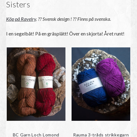
Sisters
l
8
2
Köp på Ravelry
.
??
Svensk design ! ??
Finns på svenska.
k
r
I en segelbåt! På en gräsplätt! Över en skjorta! Året runt!
BC Garn Loch Lomond
Rauma 3-tråds strikkegarn