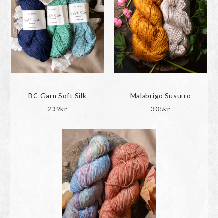
BC Garn Soft Silk
Malabrigo Susurro
239
kr
305
kr