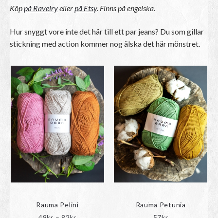
Köp
på Ravelry
eller
på Etsy
. Finns på engelska.
Hur snyggt vore inte det här till ett par jeans? Du som gillar
stickning med action kommer nog älska det här mönstret.
Rauma Pelini
Rauma Petunia
P
49
kr
–
82
kr
57
kr