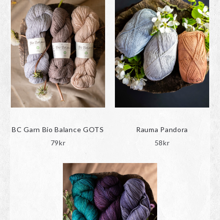
BC Garn Bio Balance GOTS
Rauma Pandora
79
kr
58
kr