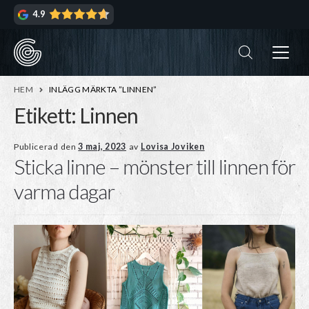
Hoppa
Hoppa
4.9
till
till
navigering
innehåll
ndera
rmeny
ndera
HEM
INLÄGG MÄRKTA ”LINNEN”
rmeny
Etikett:
Linnen
ndera
Publicerad den
3 maj, 2023
av
Lovisa Joviken
Sticka linne – mönster till linnen för
rmeny
ndera
varma dagar
rmeny