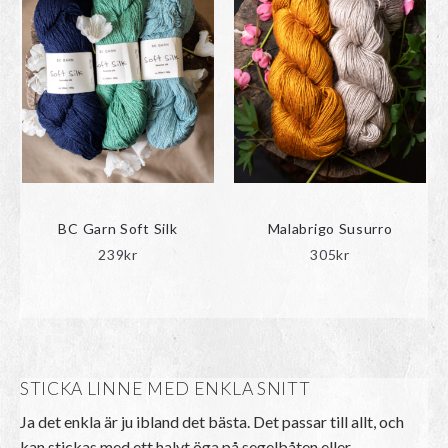
BC Garn Soft Silk
Malabrigo Susurro
239
kr
305
kr
STICKA LINNE MED ENKLA SNITT
Ja det enkla är ju ibland det bästa. Det passar till allt, och
kan stickas med ett halvt öga på segelbåten eller