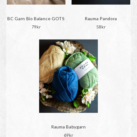
BC Garn Bio Balance GOTS
Rauma Pandora
79
kr
58
kr
Rauma Babygarn
69
kr