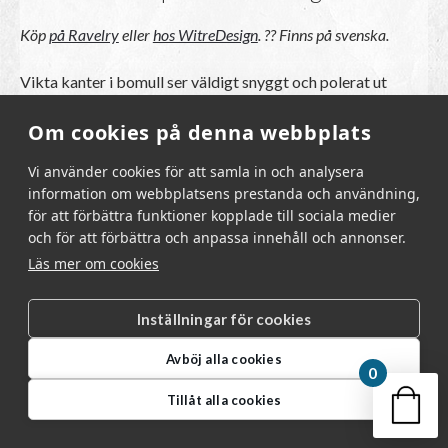
Köp
på Ravelry
eller
hos WitreDesign
. ??
Finns på svenska.
Vikta kanter i bomull ser väldigt snyggt och polerat ut
tycker jag, och banden som stickas med i-cord är både lätta
Om cookies på denna webbplats
och snygga.
Vi använder cookies för att samla in och analysera
information om webbplatsens prestanda och användning,
för att förbättra funktioner kopplade till sociala medier
och för att förbättra och anpassa innehåll och annonser.
Läs mer om cookies
Inställningar för cookies
Avböj alla cookies
0
Din v
Tillåt alla cookies