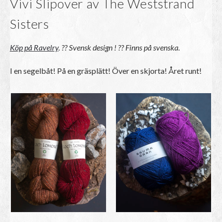
Vivi Slipover av The Weststrand
i
l
Sisters
l
8
2
Köp på Ravelry
.
??
Svensk design ! ??
Finns på svenska.
k
r
I en segelbåt! På en gräsplätt! Över en skjorta! Året runt!