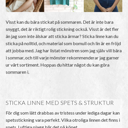
Visst kan du bära stickat på sommaren. Det är inte bara
snyggt, det är riktigt rolig stickning också. Visst är det fler
än jag som inte älskar att sticka ärmar? Sticka linne kan du
sticka på nolltid, och material som bomull och lin är en fröjd
att jobba med. Jag har listat mönstren som jag själv vill bära
i sommar, och till varje mönster rekommenderar jag garner
ur vårt sortiment. Hoppas du hittar något du kan göra
sommaren i.
STICKA LINNE MED SPETS & STRUKTUR
För dig som lätt drabbas av tristess under lediga dagar kan
spetsstickning vara perfekt. Vilka otroliga linnen det finns i
spets. Luftiga plagg blir det på köpet.