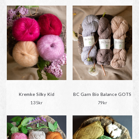
Kremke Silky Kid
BC Garn Bio Balance GOTS
135
kr
79
kr