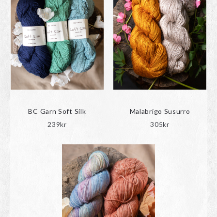
BC Garn Soft Silk
Malabrigo Susurro
239
kr
305
kr