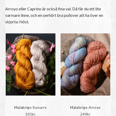
Arroyo eller Caprino är också fina val. Då får du ett lite
varmare linne, och en oerhört bra pullover att ha över en
skjorta i höst.
Malabrigo Susurro
Malabrigo Arroyo
305
kr
249
kr