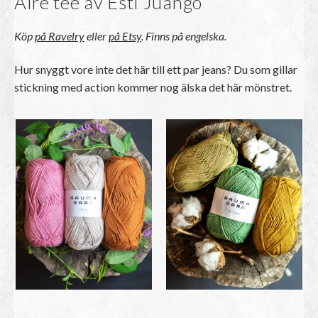
Aire tee av Esti Juango
Köp
på Ravelry
eller
på Etsy
. Finns på engelska.
Hur snyggt vore inte det här till ett par jeans? Du som gillar
stickning med action kommer nog älska det här mönstret.