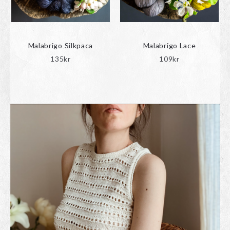
Malabrigo Silkpaca
Malabrigo Lace
135
kr
109
kr