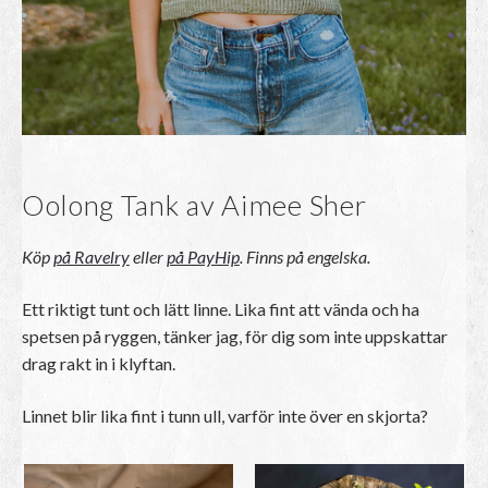
8
2
k
r
Oolong Tank av Aimee Sher
Köp
på Ravelry
eller
på PayHip
. Finns på engelska.
Ett riktigt tunt och lätt linne. Lika fint att vända och ha
spetsen på ryggen, tänker jag, för dig som inte uppskattar
drag rakt in i klyftan.
Linnet blir lika fint i tunn ull, varför inte över en skjorta?